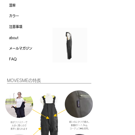
混率
カラー
​注意事項
about
メールマガジン
FAQ
MOVESMEの特長
軽いのにタフで撥水。
前が​ファスナーで
重量約1～1,3kg。
大きく開くので
コーデュラ®️を採用。
​素早く着られます