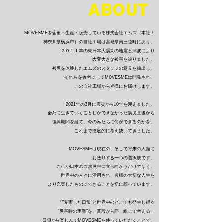
ABOUT
MOVESMEを企画・生産・販売している株式会社エムズ（本社 /
神奈川県横浜市）の自社工場は宮城県南三陸町にあり、
２０１１年の東日本大震災の地震と津波により
大変大きな被害を被りました。
被災を体験したエムズのスタッフの意見を抽出し、
それらを参考にしてMOVESMEは開発され、
この自社工場から皆様にお届けします。
2021年の3月に震災から10年を迎えました。
必死に生きていくことしかできなかった震災直後から
復興期間を経て、今の私たちに何ができるのかを、
これまで徹底的に考え抜いてきました。
MOVESMEは現在の、そして将来の人類に
お送りする一つの選択肢です。
これが日本の自然災害に立ち向かうだけでなく、
世界中の人々に活用され、皆様の大切な人生を
より充実したものにできることを切に願っています。
「"充実した日常”と世界中のどこでも発生し得る
”災害時の困難"を、普段から同一線上で考える」
日頃から楽しんでMOVESMEを使っていただくことで、