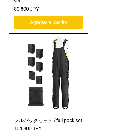
set
Precio
89.800 JPY
Agregar al carrito
フルパックセット / full pack set
Precio
104.800 JPY