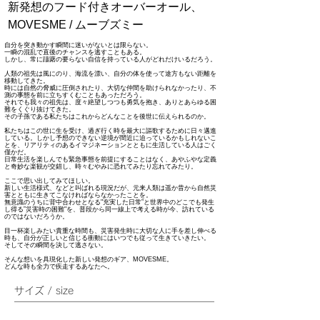
新発想のフード付きオーバーオール、
MOVESME / ムーブズミー
自分を突き動かす瞬間に迷いがないとは限らない。
一瞬の混乱で直後のチャンスを逃すこともある。
しかし、常に躊躇の要らない自信を持っている人がどれだけいるだろう。
人類の祖先は風にのり、海流を漂い、自分の体を使って途方もない距離を
移動してきた。
時には自然の脅威に圧倒されたり、大切な仲間を助けられなかったり、不
測の事態を前に立ちすくむこともあっただろう。
それでも我々の祖先は、度々絶望しつつも勇気を抱き、ありとあらゆる困
難をくぐり抜けてきた。
その子孫である私たちはこれからどんなことを後世に伝えられるのか。
私たちはこの世に生を受け、過ぎ行く時を最大に謳歌するために日々邁進
している。しかし予想のできない逆境が間近に迫っているかもしれないこ
とを、リアリティのあるイマジネーションとともに生活している人はごく
僅かだ。
日常生活を楽しんでも緊急事態を前提にすることはなく、あやふやな定義
と奇妙な楽観が交錯し、時々むやみに恐れてみたり忘れてみたり。
ここで思い出してみてほしい。
新しい生活様式、などと叫ばれる現況だが、元来人類は遥か昔から自然災
害とともに生きてこなければならなかったことを。
無意識のうちに背中合わせとなる"充実した日常”と世界中のどこでも発生
し得る”災害時の困難"を、普段から同一線上で考える時が今、訪れている
のではないだろうか。
目一杯楽しみたい貴重な時間も、災害発生時に大切な人に手を差し伸べる
時も、自分が正しいと信じる衝動にはいつでも従って生きていきたい。
そしてその瞬間を決して逃さない。
​そんな想いを具現化した新しい発想のギア、MOVESME。
どんな時も全力で疾走するあなたへ。
サイズ / size