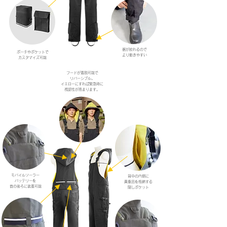
裾が絞れるので
ポーチやポケットで
より動きやすい
カスタマイズ可能
フードが着脱可能で
リバーシブル。
イエローにすれば緊急時に
視認性が高まります。
モバイルソーラー
背中の内側に
バッテリーを
貴重品を格納する
首の後ろに装着可能
隠しポケット