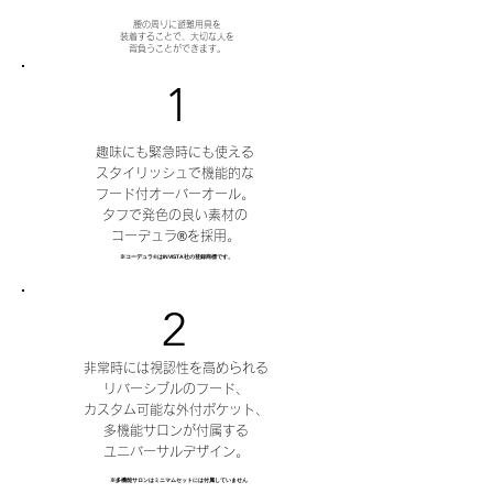
腰の周りに避難用具を
装着することで、大切な人を
​背負うことができます。
1
趣味にも緊急時にも使える
スタイリッシュで機能的な
フード付オーバーオール。
タフで発色の良い素材の
コーデュラ®を採用。
※コーデュラ®️はINVISTA社の登録商標です。
2
非常時には視認性を高められる
リバーシブルのフード、
カスタム可能な外付ポケット、
多機能サロンが付属する
ユニバーサルデザイン。
※多機能サロンはミニマムセットには付属していません