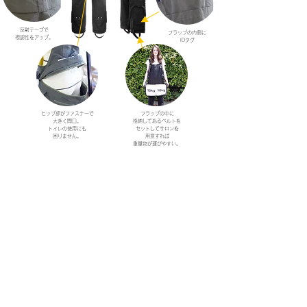
反射テープで
フラップの内側に
視認性をアップ。
IDタグ
ヒップ部がファスナーで
フラップの中に
大きく開口。
格納してあるベルトを
トイレの使用にも
セットしてサロンを
困りません。
用意すれば
重量物が運びやすい。