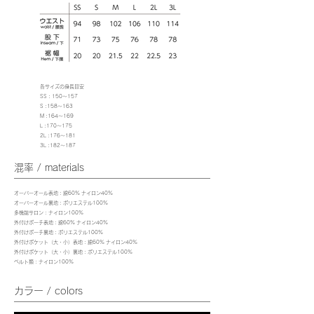
各サイズの身長目安
SS : 150～157
S :158～163
M :164～169
L :170～175
2L :176～181
3L :182～187
混率 / materials
オーバーオール表地 : 綿60% ナイロン40%
オーバーオール裏地 : ポリエステル100%
多機能サロン : ナイロン100%
外付けポーチ表地 : 綿60% ナイロン40%
外付けポーチ裏地 : ポリエステル100%
外付けポケット（大・小）表地 : 綿60% ナイロン40%
外付けポケット（大・小）裏地 : ポリエステル100%
ベルト類 : ナイロン100%
カラー / colors