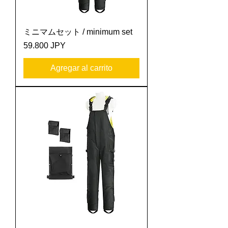
ミニマムセット / minimum set
Precio
59.800 JPY
Agregar al carrito