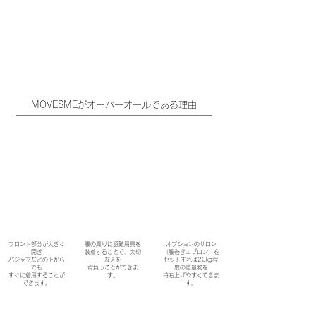
MOVESMEがオーバーオールである理由
フロント部分が大きく
腰の周りに避難用具を
オプションのサロン
開き
装着することで、大切
（腰巻きエプロン）を
パジャマなどの上から
な人を
セットすれば20kg程
でも
​背負うことができま
度の重量物を
すぐに着用することが
す。
持ち上げやすくできま
できます。
す。