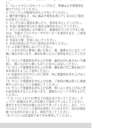
い。
2. ベルトとサロンのセッティングなど、準備は必ず障害物を
避けて行なってください。
3. サロンで人や動物を持ち上げないでください。
4. 腰や膝や腕など、体に痛みや異常を感じている方のご使用
はお控えください。
5. 少しでも体に異変を感じたら、使用を中止してください。
6. 本品に破損が見られた場合は使用を中止してください。
7. サロンの使用時に足や膝など、重量物がぶつかりやすい場
合は、市販のプロテクターやサポーターを使用するか、ご使用
を中止してください。
8. 本品を分解、改造しないでください。
9. 本来の用途以外でのご使用はおやめください。
10. 火の側で使用しないでください。
11. 人それぞれに骨格に違いがあり、肩、鎖骨などに当たって
痛い場合があります。痛みを感じたらご使用を中止してくださ
い。
12. サロンで重量物を持ち上げる際、最初は何も乗せないで練
習し、軽いものから重いものへと徐々にお試しください。
13. サロンで重量物を持ち上げる際、腰を曲げずに膝を曲げて
体を伸ばすようにご使用ください。
14. 妊娠中の方のサロンのご使用、特に重量物を持ち上げるこ
とはお控えください。
15. サロンで重量物を持ち上げる際、ご使用の際は周りに障害
物や人がいないことを確認してください。
16. サロンで重量物を持ち上げる際、勢いよく持ち上げると思
わぬ怪我をすることがあります。適度なスピードで持ち上げて
ください。
17.ネットに入れて40℃までの弱水流で洗ってください。タ
ンブラー乾燥はせずに形を整えて陰吊り干しをしてください。
濃色ですので他の衣類とは分けて洗ってください。また、バッ
クルなどプラスチック部材を使用していますので、他の衣類を
傷つける恐れがあります。単独で洗ってください。
18.アイロンは低温度であて布を使用してください。