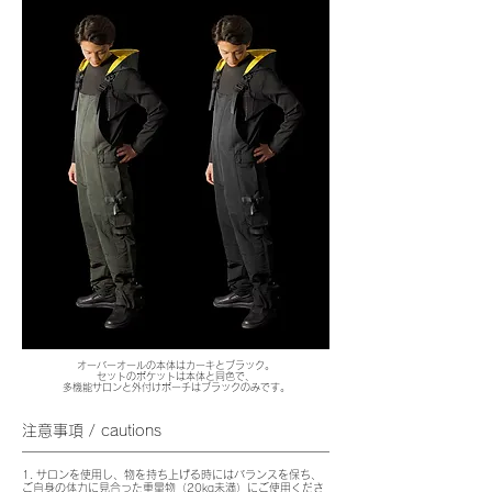
オーバーオールの本体はカーキとブラック。
セットのポケットは本体と同色で、
多機能サロンと外付けポーチはブラックのみです。
注意事項 / cautions
1. サロンを使用し、物を持ち上げる時にはバランスを保ち、
ご自身の体力に見合った重量物（20kg未満）にご使用くださ