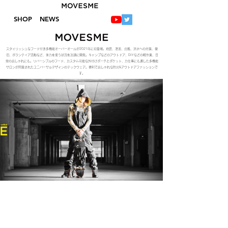
SHOP
NEWS
スタイリッシュなフード付き多機能オーバーオールが2021年に初登場。地震、津波、台風、洪水への対策、復
旧、ボランティア活動など、体力を使う状況を念頭に開発。キャンプなどのアウトドア、DIYなどの軽作業、日
常のおしゃれにも。リバーシブルのフード、カスタム可能な外付けポーチとポケット、力仕事にも適した多機能
サロンが用意されたユニバーサルデザインのテックウェア。便利でおしゃれな防災&アウトドアファッションで
す。