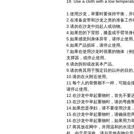
18. Use a cloth with a low temperatu
1.使用沙龙，举重时要保持平衡，
2.在准备皮带和沙龙之类的准备工
3.请勿在沙龙中抬起人或动物。
4.如果您的下背部，膝盖或手臂等
5.如果感觉到身体异常，请停止使用
6.如果产品损坏，请停止使用。
7.如果在使用沙龙时很重的物体（
支撑器，或停止使用。
8.请勿拆卸或改装本产品。
9.请勿将其用于预定目的以外的目的
10.请勿在火附近使用。
11.每个人的骨骼都不一样，可能
请停止使用。
12.在沙龙中举起重物时，首先不
13.在沙龙中举起重物时，请勿弯
14.如果您是孕妇，请不要使用沙龙
15.在沙龙中举起重物时，请确保您
16.在沙龙中举起重物时，如果用
17.将其放在网中，并用温和的水流
处。由于是深色，请与其他衣物分开