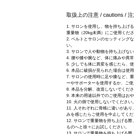
取扱上の注意 / cautions /
1. サロンを使用し、物を持ち上
重量物（20kg未満）にご使用くだ
2. ベルトとサロンのセッティン
い。
3. サロンで人や動物を持ち上げな
4. 腰や膝や腕など、体に痛みや
5. 少しでも体に異変を感じたら、
6. 本品に破損が見られた場合は使
7. サロンの使用時に足や膝など
ーやサポーターを使用するか、ご使
8. 本品を分解、改造しないでくだ
9. 本来の用途以外でのご使用はお
10. 火の側で使用しないでください
11. 人それぞれに骨格に違いがあ
みを感じたらご使用を中止してくだ
12. サロンで重量物を持ち上げる
ものへと徐々にお試しください。
13. サロンで重量物を持ち上げる