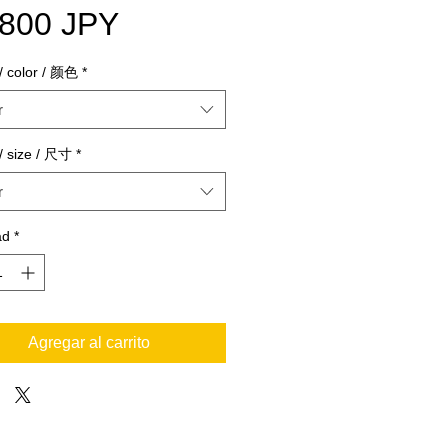
Precio
.800 JPY
color / 颜色
*
r
 size / 尺寸
*
r
ad
*
Agregar al carrito