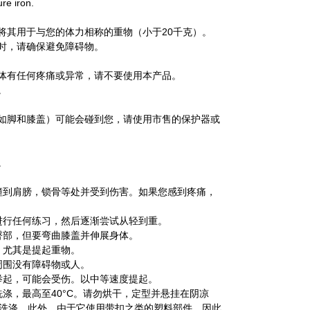
re iron.
并将其用于与您的体力相称的重物（小于20千克）。
作时，请确保避免障碍物。
身体有任何疼痛或异常，请不要使用本产品。
。
例如脚和膝盖）可能会碰到您，请使用市售的保护器或
。
会撞到肩膀，锁骨等处并受到伤害。如果您感到疼痛，
要进行任何练习，然后逐渐尝试从轻到重。
曲臀部，但要弯曲膝盖并伸展身体。
，尤其是提起重物。
周围没有障碍物或人。
力举起，可能会受伤。以中等速度提起。
洗涤，最高至40°C。请勿烘干，定型并悬挂在阴凉
洗涤。此外，由于它使用带扣之类的塑料部件，因此