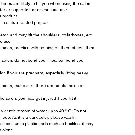
 knees are likely to hit you when using the salon,
or or supporter, or discontinue use.
s product.
 than its intended purpose.
leton and may hit the shoulders, collarbones, etc.
ue use.
 salon, practice with nothing on them at first, then
e salon, do not bend your hips, but bend your
on if you are pregnant, especially lifting heavy
he salon, make sure there are no obstacles or
e salon, you may get injured if you lift it
.
h a gentle stream of water up to 40 ° C. Do not
ade. As it is a dark color, please wash it
since it uses plastic parts such as buckles, it may
h alone.