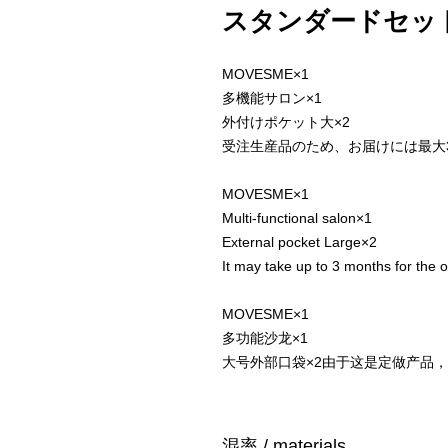
スタンダードセット / s
MOVESME×1
多機能サロン×1
外付けポケット大×2
受注生産品のため、お届けには最大
MOVESME×1
Multi-functional salon×1
External pocket Large×2
It may take up to 3 months for the o
MOVESME×1
多功能沙龙×1
大号外部口袋×2由于这是定做产品
混率 / materials