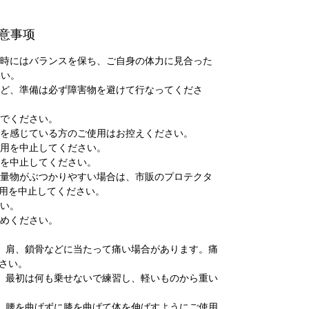
 注意事项
げる時にはバランスを保ち、ご自身の体力に見合った
さい。
グなど、準備は必ず障害物を避けて行なってくださ
いでください。
異常を感じている方のご使用はお控えください。
使用を中止してください。
用を中止してください。
、重量物がぶつかりやすい場合は、市販のプロテクタ
用を中止してください。
さい。
やめください。
。
り、肩、鎖骨などに当たって痛い場合があります。痛
さい。
際、最初は何も乗せないで練習し、軽いものから重い
際、腰を曲げずに膝を曲げて体を伸ばすようにご使用