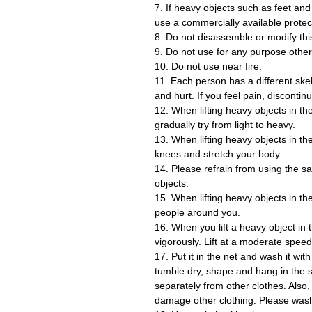
7. If heavy objects such as feet and
use a commercially available protect
8. Do not disassemble or modify thi
9. Do not use for any purpose other
10. Do not use near fire.
11. Each person has a different ske
and hurt. If you feel pain, discontin
12. When lifting heavy objects in the
gradually try from light to heavy.
13. When lifting heavy objects in th
knees and stretch your body.
14. Please refrain from using the sal
objects.
15. When lifting heavy objects in t
people around you.
16. When you lift a heavy object in th
vigorously. Lift at a moderate speed
17. Put it in the net and wash it wit
tumble dry, shape and hang in the sh
separately from other clothes. Also, 
damage other clothing. Please was